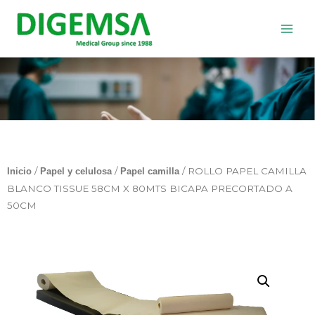
Ir
al
contenido
/
/
/ ROLLO PAPEL CAMILLA
Inicio
Papel y celulosa
Papel camilla
BLANCO TISSUE 58CM X 80MTS BICAPA PRECORTADO A
50CM